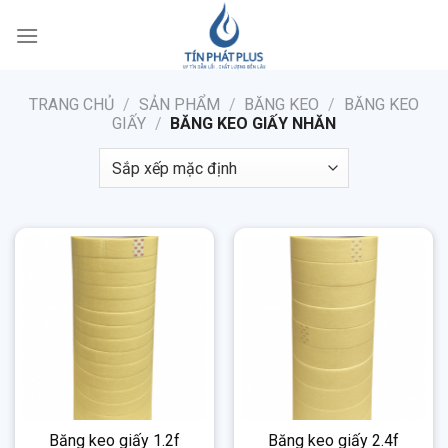
Bỏ
qua
nội
dung
TRANG CHỦ
/
SẢN PHẨM
/
BĂNG KEO
/
BĂNG KEO
GIẤY
/
BĂNG KEO GIẤY NHĂN
Băng keo giấy 1.2f
Băng keo giấy 2.4f