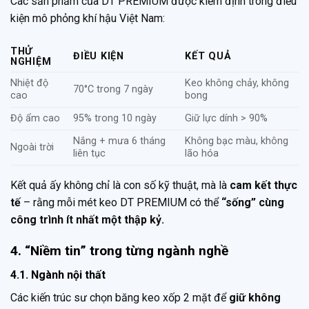
Các sản phẩm của DT PREMIUM được kiểm định trong điều
kiện mô phỏng khí hậu Việt Nam:
THỬ
ĐIỀU KIỆN
KẾT QUẢ
NGHIỆM
Nhiệt độ
Keo không chảy, không
70°C trong 7 ngày
cao
bong
Độ ẩm cao
95% trong 10 ngày
Giữ lực dính > 90%
Nắng + mưa 6 tháng
Không bạc màu, không
Ngoài trời
liên tục
lão hóa
Kết quả ấy không chỉ là con số kỹ thuật, mà là
cam kết thực
tế
– rằng mỗi mét keo DT PREMIUM có thể
“sống” cùng
công trình ít nhất một thập kỷ.
4. “Niềm tin” trong từng ngành nghề
4.1. Ngành nội thất
Các kiến trúc sư chọn băng keo xốp 2 mặt để
giữ không