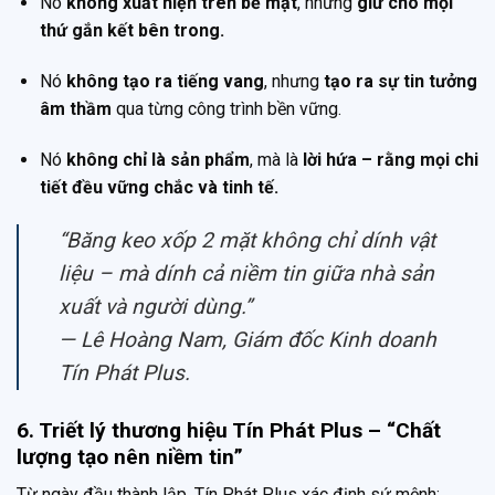
Nó
không xuất hiện trên bề mặt
, nhưng
giữ cho mọi
thứ gắn kết bên trong.
Nó
không tạo ra tiếng vang
, nhưng
tạo ra sự tin tưởng
âm thầm
qua từng công trình bền vững.
Nó
không chỉ là sản phẩm
, mà là
lời hứa – rằng mọi chi
tiết đều vững chắc và tinh tế.
“Băng keo xốp 2 mặt không chỉ dính vật
liệu – mà dính cả niềm tin giữa nhà sản
xuất và người dùng.”
—
Lê Hoàng Nam, Giám đốc Kinh doanh
Tín Phát Plus.
6. Triết lý thương hiệu Tín Phát Plus – “Chất
lượng tạo nên niềm tin”
Từ ngày đầu thành lập, Tín Phát Plus xác định sứ mệnh: